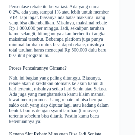
Persentase rebate itu bervariasi. Ada yang cuma
0.2%, ada yang sampai 1% atau lebih untuk member
VIP. Tapi ingat, biasanya ada batas maksimal uang
yang bisa dikembalikan. Misalnya, maksimal rebate
Rp 1.000.000 per minggu. Jadi, sekalipun taruhan
kamu selangit, hitungannya akan berhenti di angka
maksimal tersebut. Beberapa platform juga punya
minimal taruhan untuk bisa dapat rebate, misalnya
total taruhan harus mencapai Rp 500.000 dulu baru
bisa ikut program ini.
Proses Pencairannya Gimana?
Nah, ini bagian yang paling ditunggu. Biasanya,
rebate akan dikreditkan otomatis ke akun kamu di
hari tertentu, misalnya setiap hari Senin atau Selasa.
Ada juga yang mengharuskan kamu klaim manual
lewat menu promosi. Uang rebate ini bisa berupa
saldo cash yang siap diputar lagi, atau kadang dalam
bentuk bonus dengan syarat taruhan (turnover)
tertentu sebelum bisa ditarik. Pastiin kamu baca
ketentuannya ya!
Kenapa Slot Rebate Mingguan Bisa Jadi Senjata