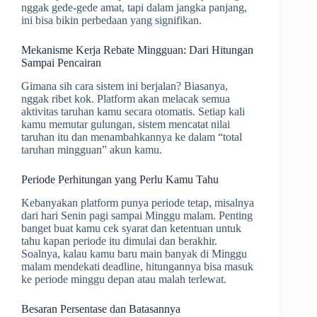
nggak gede-gede amat, tapi dalam jangka panjang,
ini bisa bikin perbedaan yang signifikan.
Mekanisme Kerja Rebate Mingguan: Dari Hitungan
Sampai Pencairan
Gimana sih cara sistem ini berjalan? Biasanya,
nggak ribet kok. Platform akan melacak semua
aktivitas taruhan kamu secara otomatis. Setiap kali
kamu memutar gulungan, sistem mencatat nilai
taruhan itu dan menambahkannya ke dalam “total
taruhan mingguan” akun kamu.
Periode Perhitungan yang Perlu Kamu Tahu
Kebanyakan platform punya periode tetap, misalnya
dari hari Senin pagi sampai Minggu malam. Penting
banget buat kamu cek syarat dan ketentuan untuk
tahu kapan periode itu dimulai dan berakhir.
Soalnya, kalau kamu baru main banyak di Minggu
malam mendekati deadline, hitungannya bisa masuk
ke periode minggu depan atau malah terlewat.
Besaran Persentase dan Batasannya