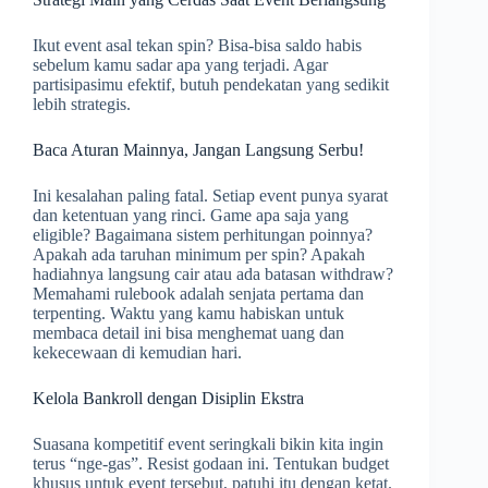
Ikut event asal tekan spin? Bisa-bisa saldo habis
sebelum kamu sadar apa yang terjadi. Agar
partisipasimu efektif, butuh pendekatan yang sedikit
lebih strategis.
Baca Aturan Mainnya, Jangan Langsung Serbu!
Ini kesalahan paling fatal. Setiap event punya syarat
dan ketentuan yang rinci. Game apa saja yang
eligible? Bagaimana sistem perhitungan poinnya?
Apakah ada taruhan minimum per spin? Apakah
hadiahnya langsung cair atau ada batasan withdraw?
Memahami rulebook adalah senjata pertama dan
terpenting. Waktu yang kamu habiskan untuk
membaca detail ini bisa menghemat uang dan
kekecewaan di kemudian hari.
Kelola Bankroll dengan Disiplin Ekstra
Suasana kompetitif event seringkali bikin kita ingin
terus “nge-gas”. Resist godaan ini. Tentukan budget
khusus untuk event tersebut, patuhi itu dengan ketat.