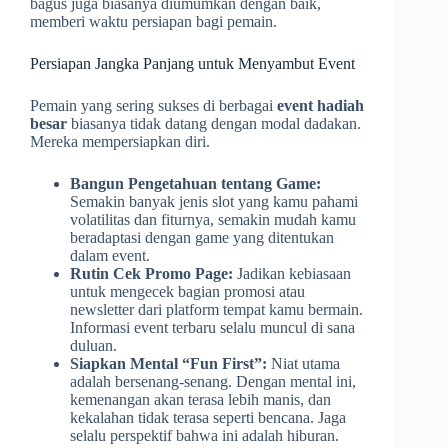
bagus juga biasanya diumumkan dengan baik,
memberi waktu persiapan bagi pemain.
Persiapan Jangka Panjang untuk Menyambut Event
Pemain yang sering sukses di berbagai
event hadiah
besar
biasanya tidak datang dengan modal dadakan.
Mereka mempersiapkan diri.
Bangun Pengetahuan tentang Game:
Semakin banyak jenis slot yang kamu pahami
volatilitas dan fiturnya, semakin mudah kamu
beradaptasi dengan game yang ditentukan
dalam event.
Rutin Cek Promo Page:
Jadikan kebiasaan
untuk mengecek bagian promosi atau
newsletter dari platform tempat kamu bermain.
Informasi event terbaru selalu muncul di sana
duluan.
Siapkan Mental “Fun First”:
Niat utama
adalah bersenang-senang. Dengan mental ini,
kemenangan akan terasa lebih manis, dan
kekalahan tidak terasa seperti bencana. Jaga
selalu perspektif bahwa ini adalah hiburan.