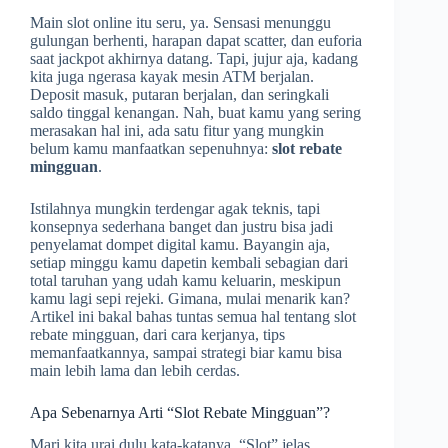
Main slot online itu seru, ya. Sensasi menunggu
gulungan berhenti, harapan dapat scatter, dan euforia
saat jackpot akhirnya datang. Tapi, jujur aja, kadang
kita juga ngerasa kayak mesin ATM berjalan.
Deposit masuk, putaran berjalan, dan seringkali
saldo tinggal kenangan. Nah, buat kamu yang sering
merasakan hal ini, ada satu fitur yang mungkin
belum kamu manfaatkan sepenuhnya:
slot rebate
mingguan
.
Istilahnya mungkin terdengar agak teknis, tapi
konsepnya sederhana banget dan justru bisa jadi
penyelamat dompet digital kamu. Bayangin aja,
setiap minggu kamu dapetin kembali sebagian dari
total taruhan yang udah kamu keluarin, meskipun
kamu lagi sepi rejeki. Gimana, mulai menarik kan?
Artikel ini bakal bahas tuntas semua hal tentang slot
rebate mingguan, dari cara kerjanya, tips
memanfaatkannya, sampai strategi biar kamu bisa
main lebih lama dan lebih cerdas.
Apa Sebenarnya Arti “Slot Rebate Mingguan”?
Mari kita urai dulu kata-katanya. “Slot” jelas