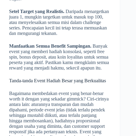
Setel Target yang Realistis.
Daripada menargetkan
juara 1, mungkin targetkan untuk masuk top 100,
atau menyelesaikan semua misi dalam challenge
series. Pencapaian kecil ini tetap terasa memuaskan
dan mengurangi tekanan.
Manfaatkan Semua Benefit Sampingan.
Banyak
event yang memberi hadiah konsolasi, seperti free
spin, bonus deposit, atau koin loyalitas untuk semua
peserta yang aktif. Pastikan kamu mengklaim semua
reward yang menjadi hakmu, sekecil apapun itu.
Tanda-tanda Event Hadiah Besar yang Berkualitas
Bagaimana membedakan event yang benar-benar
worth it dengan yang sekadar gimmick? Ciri-cirinya
antara lain: aturannya transparan dan mudah
dipahami, periode event jelas (tidak terlalu pendek
sehingga mustahil diikuti, atau terlalu panjang
hingga membosankan), hadiahnya proporsional
dengan usaha yang diminta, dan customer support
responsif jika ada pertanyaan teknis. Event yang