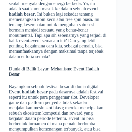
seolah menyala dengan energi berbeda. Ya, itu
adalah saat kamu masuk ke dalam sebuah
event
hadiah besar
. Ini bukan lagi sekadar tentang
memenangkan koin kecil atau free spin biasa. Ini
tentang kesempatan untuk mengubah satu sesi
bermain menjadi sesuatu yang benar-benar
monumental. Tapi apa sih sebenarnya yang terjadi di
balik event-event semacam ini? Dan yang lebih
penting, bagaimana cara kita, sebagai pemain, bisa
memanfaatkannya dengan maksimal tanpa terjebak
dalam euforia semata?
Dunia di Balik Layar: Mekanisme Event Hadiah
Besar
Bayangkan sebuah festival besar di dunia digital.
Event hadiah besar
pada dasarnya adalah festival
seperti itu untuk para penggemar slot. Developer
game dan platform penyedia tidak sekadar
menjalankan mesin slot biasa; mereka menciptakan
sebuah ekosistem kompetisi dan reward yang
berjalan dalam periode tertentu. Event ini bisa
berbentuk turnamen di mana pemain berlomba
mengumpulkan kemenangan terbanyak, atau bisa