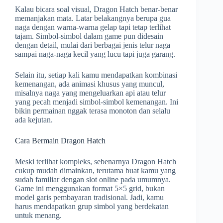
Kalau bicara soal visual, Dragon Hatch benar-benar
memanjakan mata. Latar belakangnya berupa gua
naga dengan warna-warna gelap tapi tetap terlihat
tajam. Simbol-simbol dalam game pun didesain
dengan detail, mulai dari berbagai jenis telur naga
sampai naga-naga kecil yang lucu tapi juga garang.
Selain itu, setiap kali kamu mendapatkan kombinasi
kemenangan, ada animasi khusus yang muncul,
misalnya naga yang mengeluarkan api atau telur
yang pecah menjadi simbol-simbol kemenangan. Ini
bikin permainan nggak terasa monoton dan selalu
ada kejutan.
Cara Bermain Dragon Hatch
Meski terlihat kompleks, sebenarnya Dragon Hatch
cukup mudah dimainkan, terutama buat kamu yang
sudah familiar dengan slot online pada umumnya.
Game ini menggunakan format 5×5 grid, bukan
model garis pembayaran tradisional. Jadi, kamu
harus mendapatkan grup simbol yang berdekatan
untuk menang.