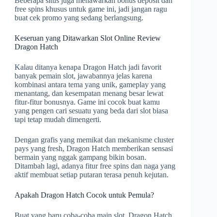
Beberapa situs juga menawarkan bonus deposit dan
free spins khusus untuk game ini, jadi jangan ragu
buat cek promo yang sedang berlangsung.
Keseruan yang Ditawarkan Slot Online Review
Dragon Hatch
Kalau ditanya kenapa Dragon Hatch jadi favorit
banyak pemain slot, jawabannya jelas karena
kombinasi antara tema yang unik, gameplay yang
menantang, dan kesempatan menang besar lewat
fitur-fitur bonusnya. Game ini cocok buat kamu
yang pengen cari sesuatu yang beda dari slot biasa
tapi tetap mudah dimengerti.
Dengan grafis yang memikat dan mekanisme cluster
pays yang fresh, Dragon Hatch memberikan sensasi
bermain yang nggak gampang bikin bosan.
Ditambah lagi, adanya fitur free spins dan naga yang
aktif membuat setiap putaran terasa penuh kejutan.
Apakah Dragon Hatch Cocok untuk Pemula?
Buat yang baru coba-coba main slot, Dragon Hatch