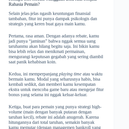
Rahasia Pemain?
Selain jelas-jelas ngasih keuntungan finansial
tambahan, fitur ini punya dampak psikologis dan
strategis yang keren buat gaya main kamu.
Pertama, rasa aman. Dengan adanya rebate, kamu
jadi punya “jaminan” bahwa nggak semua uang
taruhanmu akan hilang begitu saja. Ini bikin kamu
bisa lebih relax dan menikmati permainan,
mengurangi keputusan gegabah yang sering diambil
saat panik kehabisan koin.
Kedua, ini memperpanjang
playing time
atau waktu
bermain kamu. Modal yang seharusnya habis, bisa
kembali sedikit, dan memberi kamu kesempatan
ekstra untuk mencoba game baru atau mengejar fitur
bonus yang selama ini nggak keluar-keluar.
Ketiga, buat para pemain yang punya strategi high-
volume (main dengan banyak putaran dengan
taruhan kecil), rebate ini adalah anugerah. Karena
hitungannya dari total taruhan, semakin banyak
kamu memutar (dengan managemen bankroll yang