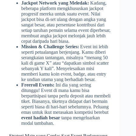
Jackpot Network yang Meledak:
Kadang,
beberapa platform mengkhususkan jackpot
progresif mereka untuk suatu event. Nilai
jackpot bisa di-set ulang dengan angka yang
sangat besar, atau persentase kontribusi dari
setiap taruhan pemain selama event diperbesar,
membuat angka jackpot melonjak jauh lebih
cepat daripada hari biasa.
Mission & Challenge Series:
Event ini lebih
seperti petualangan berjenjang. Kamu diberi
serangkaian tantangan, misalnya “menang 50
kali di game X” atau “dapatkan simbol scatter
sebanyak Y kali”. Menyelesaikan misi
memberi kamu koin event, badge, atau entry
ke undian utama yang berhadiah besar.
Freeroll Events:
Ini dia yang sering
ditunggu! Event di mana kamu bisa
berpartisipasi tanpa perlu deposit atau membeli
tiket. Biasanya, tiketnya didapat dari bermain
seperti biasa di hari-hari sebelumnya. Peluang
emas untuk ikut merasakan kompetisi berebut
event hadiah besar
tanpa mengeluarkan
modal tambahan.
Strategi Main yang Cerdas Saat Event Berlangsung