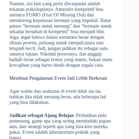
Namun, sisi lain yang perlu diwaspadai adalah
tekanan psikologisnya. Atmosfer kompetitif bisa
memicu FOMO (Fear Of Missing Out) dan
mendorong keputusan bermain yang impulsif. Batas
antara “bermain untuk menang” dan “bermain untuk
sekadar bertahan di kompetisi” bisa menjadi blur.
Juga, ingat bahwa dalam turnamen besar dengan
ribuan peserta, peluang untuk menjadi juara satu
tetaplah kecil. Jadi, jangan jadikan itu sebagai satu-
satunya tujuan. Nikmati prosesnya, dan anggap
hadiah besar sebagai bonus yang manis, bukan suatu
kewajiban yang harus diraih dengan segala cara.
Membuat Pengalaman Event Jadi Lebih Berkesan
Agar waktu dan usahamu di event tidak sia-sia,
bahkan jika tidak menang besar, ada beberapa hal
yang bisa dilakukan.
Jadikan sebagai Ajang Belajar.
Perhatikan pola
pemenang, game apa yang sering menduduki papan
atas, dan strategi seperti apa yang kira-kira mereka
pakai. Event adalah laboratorium praktik yang
bagus.