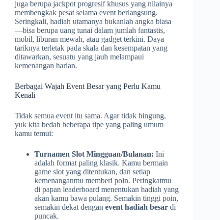
juga berupa jackpot progresif khusus yang nilainya
membengkak pesat selama event berlangsung.
Seringkali, hadiah utamanya bukanlah angka biasa
—bisa berupa uang tunai dalam jumlah fantastis,
mobil, liburan mewah, atau gadget terkini. Daya
tariknya terletak pada skala dan kesempatan yang
ditawarkan, sesuatu yang jauh melampaui
kemenangan harian.
Berbagai Wajah Event Besar yang Perlu Kamu
Kenali
Tidak semua event itu sama. Agar tidak bingung,
yuk kita bedah beberapa tipe yang paling umum
kamu temui:
Turnamen Slot Mingguan/Bulanan:
Ini
adalah format paling klasik. Kamu bermain
game slot yang ditentukan, dan setiap
kemenanganmu memberi poin. Peringkatmu
di papan leaderboard menentukan hadiah yang
akan kamu bawa pulang. Semakin tinggi poin,
semakin dekat dengan
event hadiah besar
di
puncak.