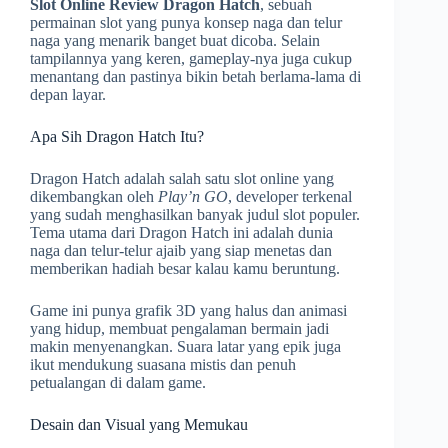
Slot Online Review Dragon Hatch
, sebuah
permainan slot yang punya konsep naga dan telur
naga yang menarik banget buat dicoba. Selain
tampilannya yang keren, gameplay-nya juga cukup
menantang dan pastinya bikin betah berlama-lama di
depan layar.
Apa Sih Dragon Hatch Itu?
Dragon Hatch adalah salah satu slot online yang
dikembangkan oleh
Play’n GO
, developer terkenal
yang sudah menghasilkan banyak judul slot populer.
Tema utama dari Dragon Hatch ini adalah dunia
naga dan telur-telur ajaib yang siap menetas dan
memberikan hadiah besar kalau kamu beruntung.
Game ini punya grafik 3D yang halus dan animasi
yang hidup, membuat pengalaman bermain jadi
makin menyenangkan. Suara latar yang epik juga
ikut mendukung suasana mistis dan penuh
petualangan di dalam game.
Desain dan Visual yang Memukau