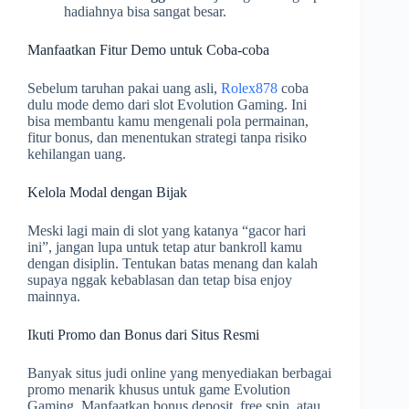
hadiahnya bisa sangat besar.
Manfaatkan Fitur Demo untuk Coba-coba
Sebelum taruhan pakai uang asli,
Rolex878
coba
dulu mode demo dari slot Evolution Gaming. Ini
bisa membantu kamu mengenali pola permainan,
fitur bonus, dan menentukan strategi tanpa risiko
kehilangan uang.
Kelola Modal dengan Bijak
Meski lagi main di slot yang katanya “gacor hari
ini”, jangan lupa untuk tetap atur bankroll kamu
dengan disiplin. Tentukan batas menang dan kalah
supaya nggak kebablasan dan tetap bisa enjoy
mainnya.
Ikuti Promo dan Bonus dari Situs Resmi
Banyak situs judi online yang menyediakan berbagai
promo menarik khusus untuk game Evolution
Gaming. Manfaatkan bonus deposit, free spin, atau