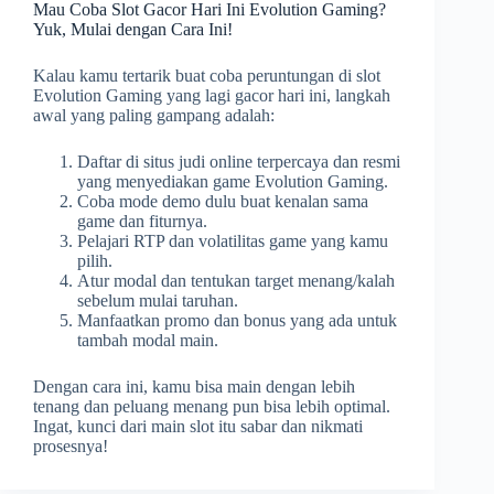
Mau Coba Slot Gacor Hari Ini Evolution Gaming?
Yuk, Mulai dengan Cara Ini!
Kalau kamu tertarik buat coba peruntungan di slot
Evolution Gaming yang lagi gacor hari ini, langkah
awal yang paling gampang adalah:
Daftar di situs judi online terpercaya dan resmi
yang menyediakan game Evolution Gaming.
Coba mode demo dulu buat kenalan sama
game dan fiturnya.
Pelajari RTP dan volatilitas game yang kamu
pilih.
Atur modal dan tentukan target menang/kalah
sebelum mulai taruhan.
Manfaatkan promo dan bonus yang ada untuk
tambah modal main.
Dengan cara ini, kamu bisa main dengan lebih
tenang dan peluang menang pun bisa lebih optimal.
Ingat, kunci dari main slot itu sabar dan nikmati
prosesnya!