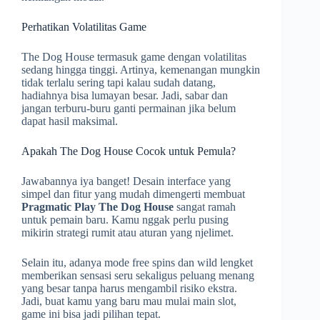
Perhatikan Volatilitas Game
The Dog House termasuk game dengan volatilitas
sedang hingga tinggi. Artinya, kemenangan mungkin
tidak terlalu sering tapi kalau sudah datang,
hadiahnya bisa lumayan besar. Jadi, sabar dan
jangan terburu-buru ganti permainan jika belum
dapat hasil maksimal.
Apakah The Dog House Cocok untuk Pemula?
Jawabannya iya banget! Desain interface yang
simpel dan fitur yang mudah dimengerti membuat
Pragmatic Play The Dog House
sangat ramah
untuk pemain baru. Kamu nggak perlu pusing
mikirin strategi rumit atau aturan yang njelimet.
Selain itu, adanya mode free spins dan wild lengket
memberikan sensasi seru sekaligus peluang menang
yang besar tanpa harus mengambil risiko ekstra.
Jadi, buat kamu yang baru mau mulai main slot,
game ini bisa jadi pilihan tepat.