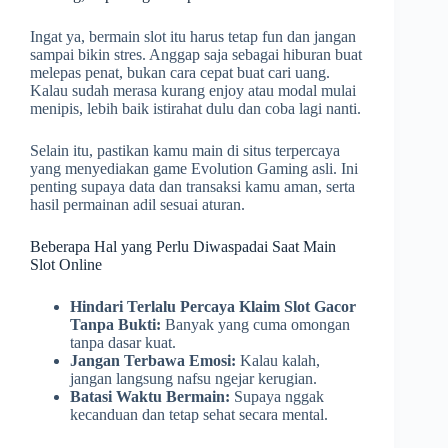
Ingat ya, bermain slot itu harus tetap fun dan jangan
sampai bikin stres. Anggap saja sebagai hiburan buat
melepas penat, bukan cara cepat buat cari uang.
Kalau sudah merasa kurang enjoy atau modal mulai
menipis, lebih baik istirahat dulu dan coba lagi nanti.
Selain itu, pastikan kamu main di situs terpercaya
yang menyediakan game Evolution Gaming asli. Ini
penting supaya data dan transaksi kamu aman, serta
hasil permainan adil sesuai aturan.
Beberapa Hal yang Perlu Diwaspadai Saat Main
Slot Online
Hindari Terlalu Percaya Klaim Slot Gacor
Tanpa Bukti:
Banyak yang cuma omongan
tanpa dasar kuat.
Jangan Terbawa Emosi:
Kalau kalah,
jangan langsung nafsu ngejar kerugian.
Batasi Waktu Bermain:
Supaya nggak
kecanduan dan tetap sehat secara mental.