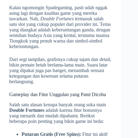
Kalau ngomongin Spadegaming, pasti udah nggak
asing lagi dengan kualitas game yang mereka
tawarkan. Nah,
Double Fortunes
termasuk salah
satu slot yang cukup populer dari provider ini. Tema
yang diangkat adalah keberuntungan ganda, dengan
sentuhan budaya Asia yang kental, terutama nuansa
Tiongkok yang penuh warna dan simbol-simbol
keberuntungan.
Dari segi tampilan, grafisnya cukup tajam dan detail,
bikin pemain betah berlama-lama main. Suara latar
yang dipakai juga pas banget, menambah sensasi
ketegangan dan keseruan selama putaran
berlangsung.
Gameplay dan Fitur Unggulan yang Patut Dicoba
Salah satu alasan kenapa banyak orang suka main
Double Fortunes
adalah karena fitur bonusnya
yang menarik dan mudah dipahami. Berikut
beberapa poin penting yang bikin game ini beda:
Putaran Gratis (Free Spins):
Fitur ini aktif