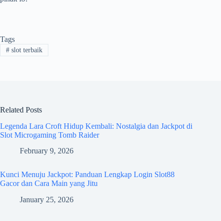
Tags
#
slot terbaik
Related Posts
Legenda Lara Croft Hidup Kembali: Nostalgia dan Jackpot di
Slot Microgaming Tomb Raider
February 9, 2026
Kunci Menuju Jackpot: Panduan Lengkap Login Slot88
Gacor dan Cara Main yang Jitu
January 25, 2026