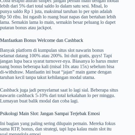
Coba terapin aturan simpel: jangan pernah main dengan modal
lebih dari 5% dari total saldo lo dalam satu sesi. Misal, lo
punya saldo Rp 1 juta, maksimal taruhan lo per spin adalah
Rp 50 ribu. Ini ngasih lo ruang buat napas dan bertahan lebih
lama. Semakin lama lo main, semakin besar peluang lo dapet
putaran bonus atau jackpot.
Manfaatkan Bonus Welcome dan Cashback
Banyak platform di kumpulan situs slot nawarin bonus
selamat datang 100% atau 200%. Ini duit gratis, guys! Tapi
jangan lupa baca syarat turnover-nya. Biasanya lo harus muter
uang bonus beberapa kali (misal 10x atau 15x) sebelum bisa
di-withdraw. Manfaatin ini buat “jajan” main game dengan
taruhan kecil tanpa takut kehilangan modal utama.
Cashback juga jadi penyelamat saat lo lagi sial. Beberapa situs
nawarin cashback 5-10% dari total kekalahan lo per minggu.
Lumayan buat balik modal dan coba lagi.
Psikologi Main Slot: Jangan Sampai Terjebak Emosi
Ini bagian yang paling sering dilupain pemain. Mereka fokus
sama RTP, bonus, dan strategi, tapi lupa kalau main slot itu
soal mengelola emosi.