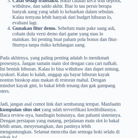
Catat setiap transaksi.
Bikin catatan kecil soal deposit,
withdraw, dan saldo akhir. Biar lo tau persis berapa
banyak uang yang udah lo keluarkan dalam sebulan.
Kalau ternyata lebih banyak dari budget hiburan lo,
evaluasi lagi.
Gunakan fitur demo.
Sebelum main pake uang asli,
cobain dulu versi demo dari game yang mau lo
mainkan. Ini penting buat paham pola bonus dan fitur-
fiturnya tanpa risiko kehilangan uang.
Pada akhirnya, yang paling penting adalah lo menikmati
prosesnya. Jangan samain main slot dengan cara cari nafkah.
Ini bentuk hiburan. Kalau lo bisa withdraw dan dapet untung,
syukuri. Kalau lo kalah, anggap aja bayar hiburan kayak
nonton bioskop atau makan di restoran mahal. Dengan
mindset kayak gini, lo bakal lebih tenang dan gak gampang
stres.
Jadi, jangan asal comot link dari sembarang tempat. Manfaatin
kumpulan situs slot
yang udah terverifikasi kredibilitasnya.
Baca review-nya, bandingin bonusnya, dan pahami sistemnya.
Dengan persiapan yang matang, perjalanan main slot lo bakal
lebih aman, menyenangkan, dan pastinya lebih
menguntungkan. Selamat mencoba dan semoga hoki selalu di
pihak lo!