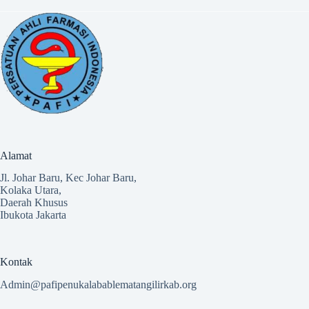
Alamat
Jl. Johar Baru, Kec Johar Baru,
Kolaka Utara,
Daerah Khusus
Ibukota Jakarta
Kontak
Admin@pafipenukalabablematangilirkab.org