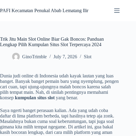
Skip
to
PAFI Kecamatan Penukal Abab Lematang Ilir
content
Trik Jitu Main Slot Online Biar Gak Boncos: Panduan
Lengkap Pilih Kumpulan Situs Slot Terpercaya 2024
GinoTrimble
July 7, 2026
Slot
Dunia judi online di Indonesia udah kayak lautan yang luas
banget. Banyak banget pemain baru yang nyemplung, pengen
cari cuan, tapi ujung-ujungnya malah boncos karena salah
pilih tempat main. Nah, di sinilah pentingnya memahami
konsep
kumpulan situs slot
yang benar.
Saya ngerti banget perasaan kalian. Ada yang udah coba
daftar di lima platform berbeda, tapi hasilnya tetep aja zonk.
Masalahnya bukan cuma soal keberuntungan, tapi juga soal
gimana kita milih tempat ngegame. Di artikel ini, gua bakal
kasih bocoran lengkap, dari cara milih platform yang aman