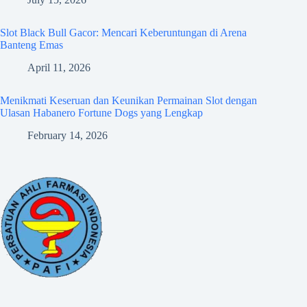
Slot Black Bull Gacor: Mencari Keberuntungan di Arena
Banteng Emas
April 11, 2026
Menikmati Keseruan dan Keunikan Permainan Slot dengan
Ulasan Habanero Fortune Dogs yang Lengkap
February 14, 2026