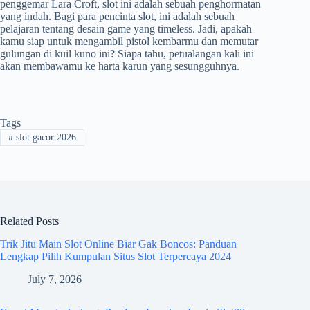
penggemar Lara Croft, slot ini adalah sebuah penghormatan
yang indah. Bagi para pencinta slot, ini adalah sebuah
pelajaran tentang desain game yang timeless. Jadi, apakah
kamu siap untuk mengambil pistol kembarmu dan memutar
gulungan di kuil kuno ini? Siapa tahu, petualangan kali ini
akan membawamu ke harta karun yang sesungguhnya.
Tags
#
slot gacor 2026
Related Posts
Trik Jitu Main Slot Online Biar Gak Boncos: Panduan
Lengkap Pilih Kumpulan Situs Slot Terpercaya 2024
July 7, 2026