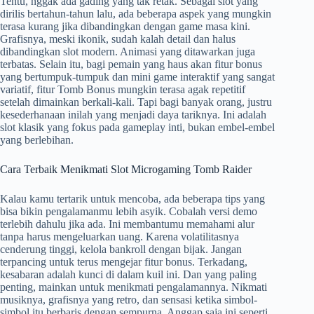
Tentu, nggak ada gading yang tak retak. Sebagai slot yang
dirilis bertahun-tahun lalu, ada beberapa aspek yang mungkin
terasa kurang jika dibandingkan dengan game masa kini.
Grafisnya, meski ikonik, sudah kalah detail dan halus
dibandingkan slot modern. Animasi yang ditawarkan juga
terbatas. Selain itu, bagi pemain yang haus akan fitur bonus
yang bertumpuk-tumpuk dan mini game interaktif yang sangat
variatif, fitur Tomb Bonus mungkin terasa agak repetitif
setelah dimainkan berkali-kali. Tapi bagi banyak orang, justru
kesederhanaan inilah yang menjadi daya tariknya. Ini adalah
slot klasik yang fokus pada gameplay inti, bukan embel-embel
yang berlebihan.
Cara Terbaik Menikmati Slot Microgaming Tomb Raider
Kalau kamu tertarik untuk mencoba, ada beberapa tips yang
bisa bikin pengalamanmu lebih asyik. Cobalah versi demo
terlebih dahulu jika ada. Ini membantumu memahami alur
tanpa harus mengeluarkan uang. Karena volatilitasnya
cenderung tinggi, kelola bankroll dengan bijak. Jangan
terpancing untuk terus mengejar fitur bonus. Terkadang,
kesabaran adalah kunci di dalam kuil ini. Dan yang paling
penting, mainkan untuk menikmati pengalamannya. Nikmati
musiknya, grafisnya yang retro, dan sensasi ketika simbol-
simbol itu berbaris dengan sempurna. Anggap saja ini seperti