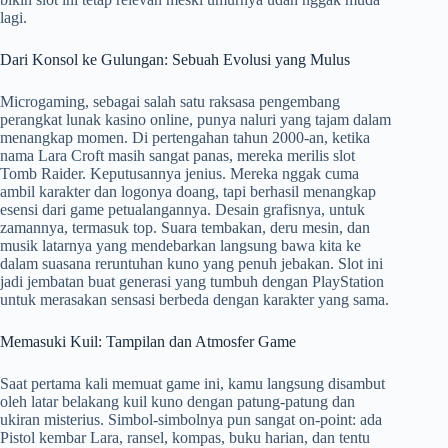
lagi.
Dari Konsol ke Gulungan: Sebuah Evolusi yang Mulus
Microgaming, sebagai salah satu raksasa pengembang
perangkat lunak kasino online, punya naluri yang tajam dalam
menangkap momen. Di pertengahan tahun 2000-an, ketika
nama Lara Croft masih sangat panas, mereka merilis slot
Tomb Raider. Keputusannya jenius. Mereka nggak cuma
ambil karakter dan logonya doang, tapi berhasil menangkap
esensi dari game petualangannya. Desain grafisnya, untuk
zamannya, termasuk top. Suara tembakan, deru mesin, dan
musik latarnya yang mendebarkan langsung bawa kita ke
dalam suasana reruntuhan kuno yang penuh jebakan. Slot ini
jadi jembatan buat generasi yang tumbuh dengan PlayStation
untuk merasakan sensasi berbeda dengan karakter yang sama.
Memasuki Kuil: Tampilan dan Atmosfer Game
Saat pertama kali memuat game ini, kamu langsung disambut
oleh latar belakang kuil kuno dengan patung-patung dan
ukiran misterius. Simbol-simbolnya pun sangat on-point: ada
Pistol kembar Lara, ransel, kompas, buku harian, dan tentu