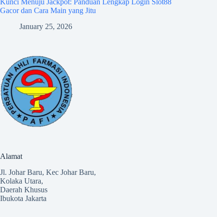
Kunci Menuju Jackpot: Panduan Lengkap Login Slot88
Gacor dan Cara Main yang Jitu
January 25, 2026
Alamat
Jl. Johar Baru, Kec Johar Baru,
Kolaka Utara,
Daerah Khusus
Ibukota Jakarta