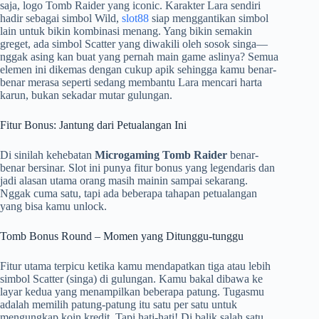
saja, logo Tomb Raider yang iconic. Karakter Lara sendiri
hadir sebagai simbol Wild,
slot88
siap menggantikan simbol
lain untuk bikin kombinasi menang. Yang bikin semakin
greget, ada simbol Scatter yang diwakili oleh sosok singa—
nggak asing kan buat yang pernah main game aslinya? Semua
elemen ini dikemas dengan cukup apik sehingga kamu benar-
benar merasa seperti sedang membantu Lara mencari harta
karun, bukan sekadar mutar gulungan.
Fitur Bonus: Jantung dari Petualangan Ini
Di sinilah kehebatan
Microgaming Tomb Raider
benar-
benar bersinar. Slot ini punya fitur bonus yang legendaris dan
jadi alasan utama orang masih mainin sampai sekarang.
Nggak cuma satu, tapi ada beberapa tahapan petualangan
yang bisa kamu unlock.
Tomb Bonus Round – Momen yang Ditunggu-tunggu
Fitur utama terpicu ketika kamu mendapatkan tiga atau lebih
simbol Scatter (singa) di gulungan. Kamu bakal dibawa ke
layar kedua yang menampilkan beberapa patung. Tugasmu
adalah memilih patung-patung itu satu per satu untuk
mengungkap koin kredit. Tapi hati-hati! Di balik salah satu