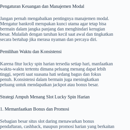
Pengaturan Keuangan dan Manajemen Modal
Jangan pernah mengabaikan pentingnya manajemen modal.
Mengatur bankroll merupakan kunci utama agar tetap bisa
bermain dalam jangka panjang dan menghindari kerugian
besar. Mulailah dengan taruhan kecil saat awal dan tingkatkan
secara bertahap jika merasa nyaman dan percaya diri.
Pemilihan Waktu dan Konsistensi
Karena fitur lucky spin harian tersedia setiap hari, manfaatkan
waktu-waktu tertentu dimana peluang menang dapat lebih
tinggi, seperti saat suasana hati sedang bagus dan fokus
penuh. Konsistensi dalam bermain juga meningkatkan
peluang untuk mendapatkan jackpot atau bonus besar.
Strategi Ampuh Menang Slot Lucky Spin Harian
1. Memanfaatkan Bonus dan Promosi
Sebagian besar situs slot daring menawarkan bonus
pendaftaran, cashback, maupun promosi harian yang berkaitan