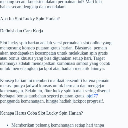
menang secara konsisten dalam permainan ini? Mari kita
bahas secara lengkap dan mendalam.
Apa Itu Slot Lucky Spin Harian?
Definisi dan Cara Kerja
Slot lucky spin harian adalah versi permainan slot online yang
mengusung konsep putaran gratis harian. Biasanya, pemain
akan mendapatkan kesempatan untuk melakukan spin gratis
atau bonus khusus yang bisa digunakan setiap hari. Target
utamanya adalah mendapatkan kombinasi simbol yang cocok
untuk memenangkan jackpot atau hadiah menarik lainnya.
Konsep harian ini memberi manfaat tersendiri karena pemain
merasa punya jadwal khusus untuk bermain dan mengejar
kemenangan. Selain itu, fitur lucky spin harian sering disertai
berbagai bonus tambahan seperti putaran gratis,
ojol77
pengganda kemenangan, hingga hadiah jackpot progresif.
Kenapa Harus Coba Slot Lucky Spin Harian?
Memberikan peluang kemenangan setiap hari tanpa