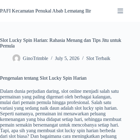
Skip
to
PAFI Kecamatan Penukal Abab Lematang Ilir
content
Slot Lucky Spin Harian: Rahasia Menang dan Tips Jitu untuk
Pemula
GinoTrimble
July 5, 2026
Slot Terbaik
Pengenalan tentang Slot Lucky Spin Harian
Dalam dunia perjudian daring, slot online menjadi salah satu
permainan yang paling digemari oleh berbagai kalangan,
mulai dari pemain pemula hingga profesional. Salah satu
variasi yang sedang naik daun adalah slot lucky spin harian.
Seperti namanya, permainan ini menawarkan peluang
kemenangan yang bisa didapat setiap hari, sehingga membuat
pemain semakin bersemangat untuk mencobanya setiap hari.
Tapi, apa sih yang membuat slot lucky spin harian berbeda
dari slot biasa? Dan bagaimana cara meningkatkan peluang