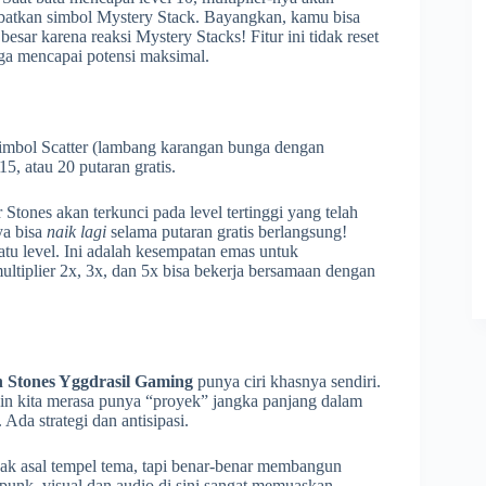
ibatkan simbol Mystery Stack. Bayangkan, kamu bisa
ar karena reaksi Mystery Stacks! Fitur ini tidak reset
ga mencapai potensi maksimal.
eh simbol Scatter (lambang karangan bunga dengan
5, atau 20 putaran gratis.
 Stones akan terkunci pada level tertinggi yang telah
ya bisa
naik lagi
selama putaran gratis berlangsung!
satu level. Ini adalah kesempatan emas untuk
tiplier 2x, 3x, dan 5x bisa bekerja bersamaan dengan
 Stones Yggdrasil Gaming
punya ciri khasnya sendiri.
bikin kita merasa punya “proyek” jangka panjang dalam
Ada strategi dan antisipasi.
ak asal tempel tema, tapi benar-benar membangun
unk, visual dan audio di sini sangat memuaskan.