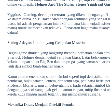
online yang epik:
Holmes And The Stolen Stones Yggdrasil G
Yggdrasil Gaming, developer ternama yang dikenal dengan grafi
ke dalam dunia 221B Baker Street dengan sentuhan yang sangat m
biasa; ini adalah pengalaman interaktif di mana kita menjadi asis
mana) untuk memecahkan teka-teki. Penasaran bagaimana rasanya be
dalam!
Setting Adegan: London yang Gelap dan Misterius
Begitu game dimuat, yang langsung menarik perhatian adalah at
Sherlock Holmes dengan detail yang luar biasa. Latar belakang
kelam, dengan siluet Big Ben dan lampu gas yang samar-samar me
jauh dari simbol buah-buahan klasik.
Kamu akan menemukan simbol-simbol seperti topi deerstalker ik
pembesar, buku catatan, lentera, dan tentu saja, peti harta berisi
Professor Moriarty, musuh bebuyutannya, hadir sebagai simbol kh
dengan gaya seni yang agak gelap namun elegan, mirip ilustrasi nov
kereta kuda hingga musik tegang yang membangun suasana.
Mekanika Dasar: Menjadi Detektif Pemula