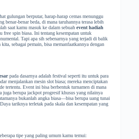
 lihat gulungan berputar, harap-harap cemas menunggu
g benar-benar beda, di mana taruhannya terasa lebih
adalah saat kamu masuk ke dalam sebuah
event hadiah
u free spin biasa. Ini tentang kesempatan untuk
umental. Tapi apa sih sebenarnya yang terjadi di balik
a kita, sebagai pemain, bisa memanfaatkannya dengan
esar
pada dasarnya adalah festival seperti itu untuk para
adar menjalankan mesin slot biasa; mereka menciptakan
e tertentu. Event ini bisa berbentuk turnamen di mana
juga berupa jackpot progresif khusus yang nilainya
 utamanya bukanlah angka biasa—bisa berupa uang tunai
. Daya tariknya terletak pada skala dan kesempatan yang
 beberapa tipe yang paling umum kamu temui: