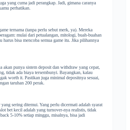
uga yang cuma jadi perangkap. Jadi, gimana caranya
 kamu perhatikan.
game ternama (tanpa perlu sebut merk, ya). Mereka
eragam: mulai dari petualangan, mitologi, buah-buahan
mu harus bisa mencoba semua game itu. Jika pilihannya
a akan punya sistem deposit dan withdraw yang cepat,
ting, tidak ada biaya tersembunyi. Bayangkan, kalau
gak worth it. Pastikan juga minimal depositnya sesuai,
engan taruhan 200 perak.
 yang sering ditemui. Yang perlu dicermati adalah syarat
t bet kecil adalah yang turnover-nya realistis, tidak
back 5-10% setiap minggu, misalnya, bisa jadi