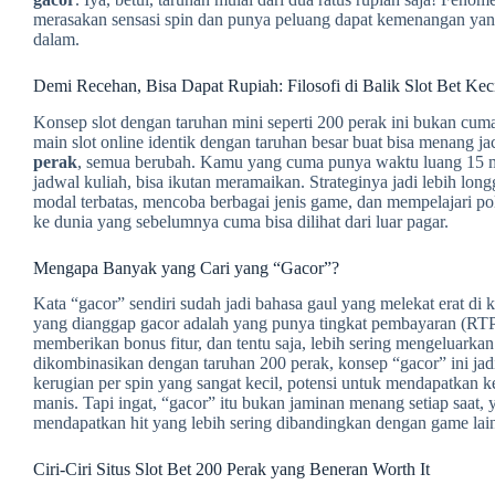
merasakan sensasi spin dan punya peluang dapat kemenangan ya
dalam.
Demi Recehan, Bisa Dapat Rupiah: Filosofi di Balik Slot Bet Kec
Konsep slot dengan taruhan mini seperti 200 perak ini bukan cuma so
main slot online identik dengan taruhan besar buat bisa menang 
perak
, semua berubah. Kamu yang cuma punya waktu luang 15 me
jadwal kuliah, bisa ikutan meramaikan. Strateginya jadi lebih lo
modal terbatas, mencoba berbagai jenis game, dan mempelajari po
ke dunia yang sebelumnya cuma bisa dilihat dari luar pagar.
Mengapa Banyak yang Cari yang “Gacor”?
Kata “gacor” sendiri sudah jadi bahasa gaul yang melekat erat di
yang dianggap gacor adalah yang punya tingkat pembayaran (RTP –
memberikan bonus fitur, dan tentu saja, lebih sering mengeluarka
dikombinasikan dengan taruhan 200 perak, konsep “gacor” ini jad
kerugian per spin yang sangat kecil, potensi untuk mendapatkan ke
manis. Tapi ingat, “gacor” itu bukan jaminan menang setiap saat, y
mendapatkan hit yang lebih sering dibandingkan dengan game lai
Ciri-Ciri Situs Slot Bet 200 Perak yang Beneran Worth It