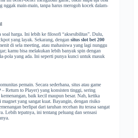
ng nggak main-main, tanpa harus merogoh kocek dalam-
il
al harga. Ini lebih ke filosofi “aksesibilitas”. Dulu,
jackpot yang layak. Sekarang, dengan
situs slot bet 200
nit di sela meeting, atau mahasiswa yang lagi nunggu
nggar; kamu bisa melakukan lebih banyak spin dengan
la-pola yang ada. Ini seperti punya kunci untuk masuk
 komunitas pemain. Secara sederhana, situs atau game
 Return to Player) yang konsisten tinggi, sering
n kemenangan, baik kecil maupun besar. Nah, ketika
i magnet yang sangat kuat. Bayangin, dengan risiko
menangan berlipat dari taruhan recehan itu terasa sangat
a. Lebih tepatnya, ini tentang peluang dan sensasi
nnya.