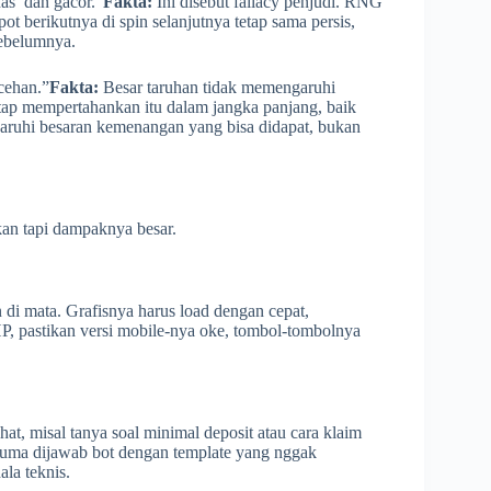
as’ dan gacor.”
Fakta:
Ini disebut fallacy penjudi. RNG
ot berikutnya di spin selanjutnya tetap sama persis,
sebelumnya.
cehan.”
Fakta:
Besar taruhan tidak memengaruhi
ap mempertahankan itu dalam jangka panjang, baik
aruhi besaran kemenangan yang bisa didapat, bukan
akan tapi dampaknya besar.
i mata. Grafisnya harus load dengan cepat,
P, pastikan versi mobile-nya oke, tombol-tombolnya
hat, misal tanya soal minimal deposit atau cara klaim
 cuma dijawab bot dengan template yang nggak
la teknis.