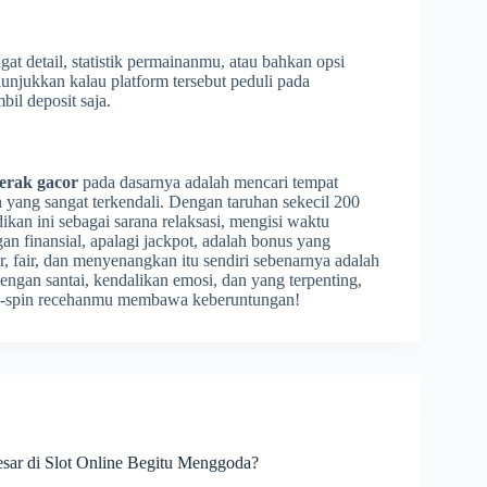
gat detail, statistik permainanmu, atau bahkan opsi
nunjukkan kalau platform tersebut peduli pada
l deposit saja.
 perak gacor
pada dasarnya adalah mencari tempat
yang sangat terkendali. Dengan taruhan sekecil 200
kan ini sebagai sarana relaksasi, mengisi waktu
an finansial, apalagi jackpot, adalah bonus yang
 fair, dan menyenangkan itu sendiri sebenarnya adalah
ngan santai, kendalikan emosi, dan yang terpenting,
in-spin recehanmu membawa keberuntungan!
ar di Slot Online Begitu Menggoda?