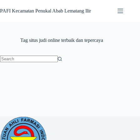
Skip
to
PAFI Kecamatan Penukal Abab Lematang Ilir
content
Tag
situs judi online terbaik dan tepercaya
No
results