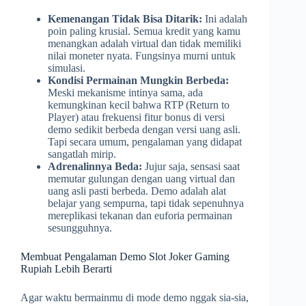
Kemenangan Tidak Bisa Ditarik:
Ini adalah
poin paling krusial. Semua kredit yang kamu
menangkan adalah virtual dan tidak memiliki
nilai moneter nyata. Fungsinya murni untuk
simulasi.
Kondisi Permainan Mungkin Berbeda:
Meski mekanisme intinya sama, ada
kemungkinan kecil bahwa RTP (Return to
Player) atau frekuensi fitur bonus di versi
demo sedikit berbeda dengan versi uang asli.
Tapi secara umum, pengalaman yang didapat
sangatlah mirip.
Adrenalinnya Beda:
Jujur saja, sensasi saat
memutar gulungan dengan uang virtual dan
uang asli pasti berbeda. Demo adalah alat
belajar yang sempurna, tapi tidak sepenuhnya
mereplikasi tekanan dan euforia permainan
sesungguhnya.
Membuat Pengalaman Demo Slot Joker Gaming
Rupiah Lebih Berarti
Agar waktu bermainmu di mode demo nggak sia-sia,