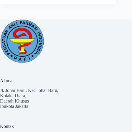
Alamat
Jl. Johar Baru, Kec Johar Baru,
Kolaka Utara,
Daerah Khusus
Ibukota Jakarta
Kontak