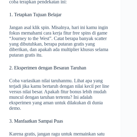
coba terapkan pendekatan ini:
1. Tetapkan Tujuan Belajar
Jangan asal klik spin. Misalnya, hari ini kamu ingin
fokus memahami cara kerja fitur free spins di game
“Journey to the West”. Catat berapa banyak scatter
yang dibutuhkan, berapa putaran gratis yang
diberikan, dan apakah ada multiplier khusus selama
putaran gratis itu.
2. Eksperimen dengan Besaran Taruhan
Coba variasikan nilai taruhanmu. Lihat apa yang
terjadi jika kamu bertaruh dengan nilai kecil per line
versus nilai besar. Apakah fitur bonus lebih mudah
muncul dengan taruhan tertentu? Ini adalah
eksperimen yang aman untuk dilakukan di dunia
demo.
3. Manfaatkan Sampai Puas
Karena gratis, jangan ragu untuk memainkan satu