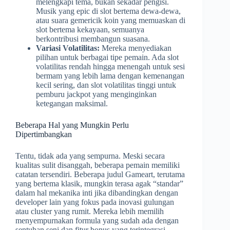
melengkapi tema, bukan sekadar pengisi.
Musik yang epic di slot bertema dewa-dewa,
atau suara gemericik koin yang memuaskan di
slot bertema kekayaan, semuanya
berkontribusi membangun suasana.
Variasi Volatilitas:
Mereka menyediakan
pilihan untuk berbagai tipe pemain. Ada slot
volatilitas rendah hingga menengah untuk sesi
bermam yang lebih lama dengan kemenangan
kecil sering, dan slot volatilitas tinggi untuk
pemburu jackpot yang menginginkan
ketegangan maksimal.
Beberapa Hal yang Mungkin Perlu
Dipertimbangkan
Tentu, tidak ada yang sempurna. Meski secara
kualitas sulit disanggah, beberapa pemain memiliki
catatan tersendiri. Beberapa judul Gameart, terutama
yang bertema klasik, mungkin terasa agak “standar”
dalam hal mekanika inti jika dibandingkan dengan
developer lain yang fokus pada inovasi gulungan
atau cluster yang rumit. Mereka lebih memilih
menyempurnakan formula yang sudah ada dengan
sentuhan seni dan fitur bonus yang terintegrasi