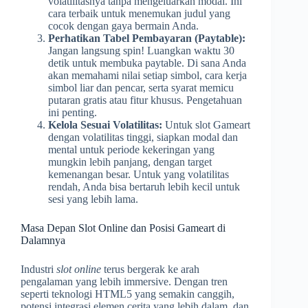
volatilitasnya tanpa mengeluarkan modal. Ini
cara terbaik untuk menemukan judul yang
cocok dengan gaya bermain Anda.
Perhatikan Tabel Pembayaran (Paytable):
Jangan langsung spin! Luangkan waktu 30
detik untuk membuka paytable. Di sana Anda
akan memahami nilai setiap simbol, cara kerja
simbol liar dan pencar, serta syarat memicu
putaran gratis atau fitur khusus. Pengetahuan
ini penting.
Kelola Sesuai Volatilitas:
Untuk slot Gameart
dengan volatilitas tinggi, siapkan modal dan
mental untuk periode kekeringan yang
mungkin lebih panjang, dengan target
kemenangan besar. Untuk yang volatilitas
rendah, Anda bisa bertaruh lebih kecil untuk
sesi yang lebih lama.
Masa Depan Slot Online dan Posisi Gameart di
Dalamnya
Industri
slot online
terus bergerak ke arah
pengalaman yang lebih immersive. Dengan tren
seperti teknologi HTML5 yang semakin canggih,
potensi integrasi elemen cerita yang lebih dalam, dan