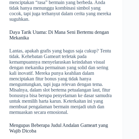
menciptakan “rasa” bermain yang berbeda. Anda
tidak hanya menunggu kombinasi simbol yang
cocok, tapi juga terhanyut dalam cerita yang mereka
suguhkan.
Daya Tarik Utama: Di Mana Seni Bertemu dengan
Mekanika
Lantas, apakah grafis yang bagus saja cukup? Tentu
tidak. Kehebatan Gameart terletak pada
kemampuannya menyelaraskan keindahan visual
dengan mekanika permainan yang solid dan sering
kali inovatif. Mereka punya keahlian dalam
menciptakan fitur bonus yang tidak hanya
menguntungkan, tapi juga relevan dengan tema.
Misalnya, dalam slot bertema petualangan laut, fitur
bonusnya bisa berupa penyelaman ke dasar samudra
untuk memilih harta karun. Keterkaitan ini yang
membuat pengalaman bermain menjadi utuh dan
memuaskan secara emosional.
Mengupas Beberapa Judul Andalan Gameart yang
Wajib Dicoba