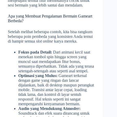
menjelajahi semua fitur membuatnya cocok untuk
sesi bermain yang lebih santai dan mendalam.
Apa yang Membuat Pengalaman Bermain Gameart
Berbeda?
Setelah melihat beberapa contoh, kita bisa rangkum
beberapa poin pembeda yang konsisten Anda temui
di hampir semua
slot online
karya mereka.
Fokus pada Detail:
Dari animasi kecil saat
menekan tombol spin hingga screen yang
muncul saat mendapatkan fitur bonus,
semuanya diperhatikan. Tidak ada yang terasa
setengah-setengah atau seperti asal tempel.
Optimasi yang Mulus:
Gameart terkenal
dengan game yang ringan dan lancar
dijalankan, baik di desktop maupun perangkat
mobile. Transisi antar layar cepat, loading
tidak lama, dan kontrol di layar sentuh
responsif. Hal teknis seperti ini sangat
mempengaruhi kenyamanan bermain.
Audio yang Mendukung Atmosfer:
Soundtrack dan efek suara dirancang untuk