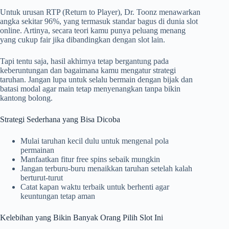
Untuk urusan RTP (Return to Player), Dr. Toonz menawarkan
angka sekitar 96%, yang termasuk standar bagus di dunia slot
online. Artinya, secara teori kamu punya peluang menang
yang cukup fair jika dibandingkan dengan slot lain.
Tapi tentu saja, hasil akhirnya tetap bergantung pada
keberuntungan dan bagaimana kamu mengatur strategi
taruhan. Jangan lupa untuk selalu bermain dengan bijak dan
batasi modal agar main tetap menyenangkan tanpa bikin
kantong bolong.
Strategi Sederhana yang Bisa Dicoba
Mulai taruhan kecil dulu untuk mengenal pola
permainan
Manfaatkan fitur free spins sebaik mungkin
Jangan terburu-buru menaikkan taruhan setelah kalah
berturut-turut
Catat kapan waktu terbaik untuk berhenti agar
keuntungan tetap aman
Kelebihan yang Bikin Banyak Orang Pilih Slot Ini