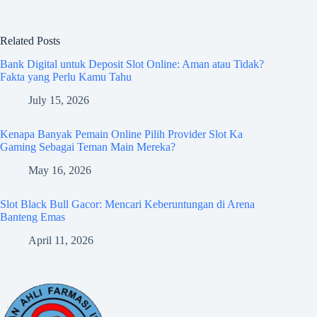
Related Posts
Bank Digital untuk Deposit Slot Online: Aman atau Tidak?
Fakta yang Perlu Kamu Tahu
July 15, 2026
Kenapa Banyak Pemain Online Pilih Provider Slot Ka
Gaming Sebagai Teman Main Mereka?
May 16, 2026
Slot Black Bull Gacor: Mencari Keberuntungan di Arena
Banteng Emas
April 11, 2026