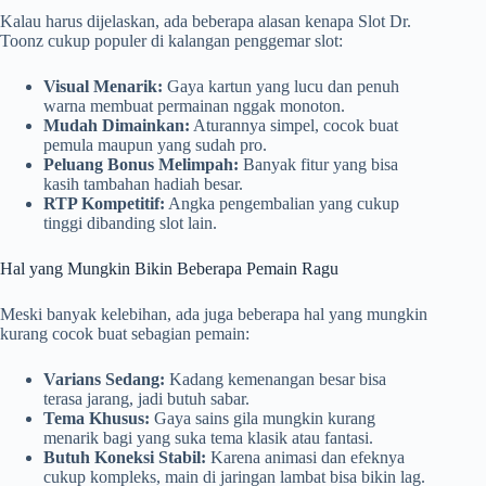
Kalau harus dijelaskan, ada beberapa alasan kenapa Slot Dr.
Toonz cukup populer di kalangan penggemar slot:
Visual Menarik:
Gaya kartun yang lucu dan penuh
warna membuat permainan nggak monoton.
Mudah Dimainkan:
Aturannya simpel, cocok buat
pemula maupun yang sudah pro.
Peluang Bonus Melimpah:
Banyak fitur yang bisa
kasih tambahan hadiah besar.
RTP Kompetitif:
Angka pengembalian yang cukup
tinggi dibanding slot lain.
Hal yang Mungkin Bikin Beberapa Pemain Ragu
Meski banyak kelebihan, ada juga beberapa hal yang mungkin
kurang cocok buat sebagian pemain:
Varians Sedang:
Kadang kemenangan besar bisa
terasa jarang, jadi butuh sabar.
Tema Khusus:
Gaya sains gila mungkin kurang
menarik bagi yang suka tema klasik atau fantasi.
Butuh Koneksi Stabil:
Karena animasi dan efeknya
cukup kompleks, main di jaringan lambat bisa bikin lag.