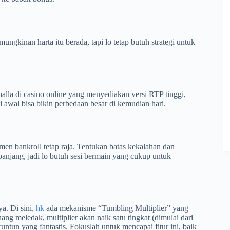
ngkinan harta itu berada, tapi lo tetap butuh strategi untuk
alla di casino online yang menyediakan versi RTP tinggi,
i awal bisa bikin perbedaan besar di kemudian hari.
en bankroll tetap raja. Tentukan batas kekalahan dan
anjang, jadi lo butuh sesi bermain yang cukup untuk
a. Di sini,
hk
ada mekanisme “Tumbling Multiplier” yang
g meledak, multiplier akan naik satu tingkat (dimulai dari
untun yang fantastis. Fokuslah untuk mencapai fitur ini, baik