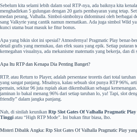
Sebelum kita selami lebih dalam soal RTP-nya, ada baiknya kita kenalan
menghadirkan 5 gulungan dengan 20 garis pembayaran yang tetap. Setti
medan perang, Valhalla. Simbol-simbolnya didominasi oleh berbagai de
sang Valkyrie yang cantik namun mematikan. Ada juga simbol Wild yan
kunci utama buat masuk ke fitur bonus.
Apa yang bikin slot ini spesial? Atmosfernya! Pragmatic Play benar-
detail grafis yang memukau, dan efek suara yang epik. Setiap putaran te
kemegahan visualnya, ada mekanisme matematis yang bekerja, dan di si
Apa Itu RTP dan Kenapa Dia Penting Banget?
RTP, atau Return to Player, adalah persentase teoretis dari total tar
yang sangat panjang. Misalnya, kalau sebuah slot punya RTP 96%, artin
pemain, sekitar 96 juta rupiah akan dikembalikan sebagai kemenangan. 
jaminan lo bakal menang 96% dari setiap taruhan lo, ya! Tapi, slot d
friendly” dalam jangka panjang.
Nah, di sinilah keunikan
Rtp Slot Gates Of Valhalla Pragmatic Play
Tinggi
atau “High RTP Mode”. Ini bukan fitur biasa, lho.
Misteri Dibalik Angka: Rtp Slot Gates Of Valhalla Pragmatic Play yang