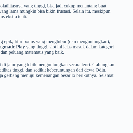
olatilitasnya yang tinggi, bisa jadi cukup menantang buat
ng lama mungkin bisa bikin frustasi. Selain itu, meskipun
 ekstra teliti.
yang epik, fitur bonus yang menghibur (dan menguntungkan),
agmatic Play
yang tinggi, slot ini jelas masuk dalam kategori
dan peluang matematis yang baik.
i di jalur yang lebih menguntungkan secara teori. Gabungkan
ilitas tinggi, dan sedikit keberuntungan dari dewa Odin,
uga gerbang menuju kemenangan besar lo berikutnya. Selamat