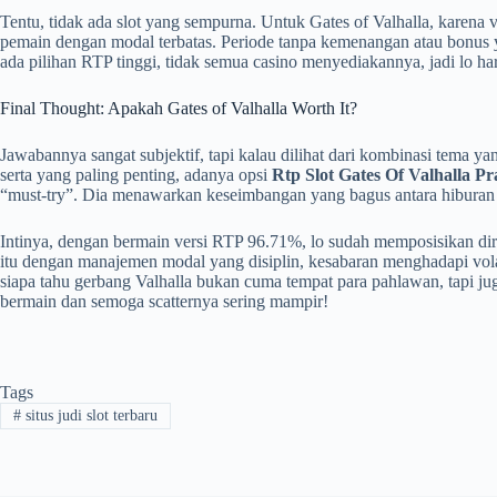
Tentu, tidak ada slot yang sempurna. Untuk Gates of Valhalla, karena v
pemain dengan modal terbatas. Periode tanpa kemenangan atau bonus ya
ada pilihan RTP tinggi, tidak semua casino menyediakannya, jadi lo harus
Final Thought: Apakah Gates of Valhalla Worth It?
Jawabannya sangat subjektif, tapi kalau dilihat dari kombinasi tema 
serta yang paling penting, adanya opsi
Rtp Slot Gates Of Valhalla Pr
“must-try”. Dia menawarkan keseimbangan yang bagus antara hiburan 
Intinya, dengan bermain versi RTP 96.71%, lo sudah memposisikan dir
itu dengan manajemen modal yang disiplin, kesabaran menghadapi volat
siapa tahu gerbang Valhalla bukan cuma tempat para pahlawan, tapi j
bermain dan semoga scatternya sering mampir!
Tags
#
situs judi slot terbaru