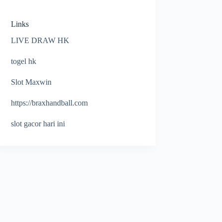
Links
LIVE DRAW HK
togel hk
Slot Maxwin
https://braxhandball.com
slot gacor hari ini