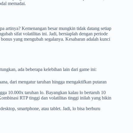
odal memadai.
. Apa artinya? Kemenangan besar mungkin tidak datang setiap
gubah sifat volatilitas ini. Jadi, bersiaplah dengan periode
 bonus yang mengubah segalanya. Kesabaran adalah kunci
ngkan, ada beberapa kelebihan lain dari game ini:
ana, dari mengatur taruhan hingga mengaktifkan putaran
ga 10.000x taruhan lo. Bayangkan kalau lo bertaruh 10
binasi RTP tinggi dan volatilitas tinggi inilah yang bikin
esktop, smartphone, atau tablet. Jadi, lo bisa berburu