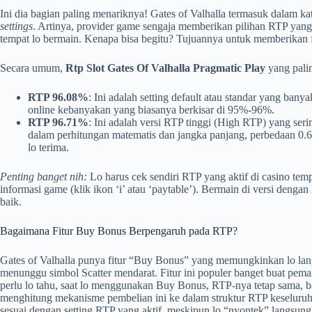
Ini dia bagian paling menariknya! Gates of Valhalla termasuk dalam k
settings
. Artinya, provider game sengaja memberikan pilihan RTP yang 
tempat lo bermain. Kenapa bisa begitu? Tujuannya untuk memberikan fl
Secara umum,
Rtp Slot Gates Of Valhalla Pragmatic Play
yang pali
RTP 96.08%
: Ini adalah setting default atau standar yang banya
online kebanyakan yang biasanya berkisar di 95%-96%.
RTP 96.71%
: Ini adalah versi RTP tinggi (High RTP) yang serin
dalam perhitungan matematis dan jangka panjang, perbedaan 0.
lo terima.
Penting banget nih:
Lo harus cek sendiri RTP yang aktif di casino temp
informasi game (klik ikon ‘i’ atau ‘paytable’). Bermain di versi denga
baik.
Bagaimana Fitur Buy Bonus Berpengaruh pada RTP?
Gates of Valhalla punya fitur “Buy Bonus” yang memungkinkan lo lan
menunggu simbol Scatter mendarat. Fitur ini populer banget buat pema
perlu lo tahu, saat lo menggunakan Buy Bonus, RTP-nya tetap sama, b
menghitung mekanisme pembelian ini ke dalam struktur RTP keseluruha
sesuai dengan setting RTP yang aktif, meskipun lo “nyontek” langsun