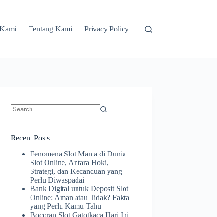
 Kami
Tentang Kami
Privacy Policy
No
results
Recent Posts
Fenomena Slot Mania di Dunia
Slot Online, Antara Hoki,
Strategi, dan Kecanduan yang
Perlu Diwaspadai
Bank Digital untuk Deposit Slot
Online: Aman atau Tidak? Fakta
yang Perlu Kamu Tahu
Bocoran Slot Gatotkaca Hari Ini