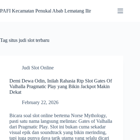
Skip
to
PAFI Kecamatan Penukal Abab Lematang Ilir
content
Tag
situs judi slot terbaru
Judi Slot Online
Demi Dewa Odin, Inilah Rahasia Rtp Slot Gates Of
Valhalla Pragmatic Play yang Bikin Jackpot Makin
Dekat
February 22, 2026
Bicara soal slot online bertema Norse Mythology,
pasti satu nama langsung melintas: Gates of Valhalla
dari Pragmatic Play. Slot ini bukan cuma sekadar
visual epik dan soundtrack yang bikin merinding,
tapi juga punya daya tarik utama yang selalu dicari