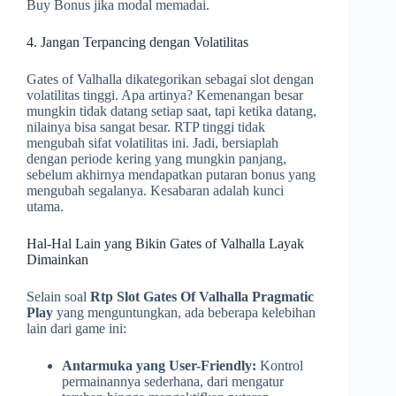
Buy Bonus jika modal memadai.
4. Jangan Terpancing dengan Volatilitas
Gates of Valhalla dikategorikan sebagai slot dengan
volatilitas tinggi. Apa artinya? Kemenangan besar
mungkin tidak datang setiap saat, tapi ketika datang,
nilainya bisa sangat besar. RTP tinggi tidak
mengubah sifat volatilitas ini. Jadi, bersiaplah
dengan periode kering yang mungkin panjang,
sebelum akhirnya mendapatkan putaran bonus yang
mengubah segalanya. Kesabaran adalah kunci
utama.
Hal-Hal Lain yang Bikin Gates of Valhalla Layak
Dimainkan
Selain soal
Rtp Slot Gates Of Valhalla Pragmatic
Play
yang menguntungkan, ada beberapa kelebihan
lain dari game ini:
Antarmuka yang User-Friendly:
Kontrol
permainannya sederhana, dari mengatur