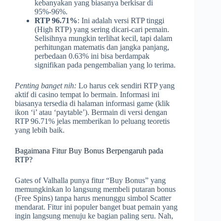
kebanyakan yang biasanya berkisar di
95%-96%.
RTP 96.71%
: Ini adalah versi RTP tinggi
(High RTP) yang sering dicari-cari pemain.
Selisihnya mungkin terlihat kecil, tapi dalam
perhitungan matematis dan jangka panjang,
perbedaan 0.63% ini bisa berdampak
signifikan pada pengembalian yang lo terima.
Penting banget nih:
Lo harus cek sendiri RTP yang
aktif di casino tempat lo bermain. Informasi ini
biasanya tersedia di halaman informasi game (klik
ikon ‘i’ atau ‘paytable’). Bermain di versi dengan
RTP 96.71% jelas memberikan lo peluang teoretis
yang lebih baik.
Bagaimana Fitur Buy Bonus Berpengaruh pada
RTP?
Gates of Valhalla punya fitur “Buy Bonus” yang
memungkinkan lo langsung membeli putaran bonus
(Free Spins) tanpa harus menunggu simbol Scatter
mendarat. Fitur ini populer banget buat pemain yang
ingin langsung menuju ke bagian paling seru. Nah,