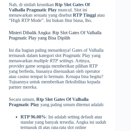
Nah, di sinilah keunikan
Rtp Slot Gates Of
Valhalla Pragmatic Play
muncul. Slot ini
menawarkan sesuatu yang disebut
RTP Tinggi
atau
“High RTP Mode”. Ini bukan fitur biasa, lho.
Misteri Dibalik Angka: Rtp Slot Gates Of Valhalla
Pragmatic Play yang Bisa Dipilih
Ini dia bagian paling menariknya! Gates of Valhalla
termasuk dalam kategori slot Pragmatic Play yang
menawarkan
multiple RTP settings
. Artinya,
provider game sengaja memberikan pilihan RTP
yang berbeda, biasanya disesuaikan oleh operator
atau casino tempat lo bermain. Kenapa bisa begitu?
Tujuannya untuk memberikan fleksibilitas kepada
partner mereka.
Secara umum,
Rtp Slot Gates Of Valhalla
Pragmatic Play
yang paling umum ditemui adalah:
RTP 96.08%
: Ini adalah setting default atau
standar yang banyak tersedia. Angka ini sudah
termasuk di atas rata-rata slot online