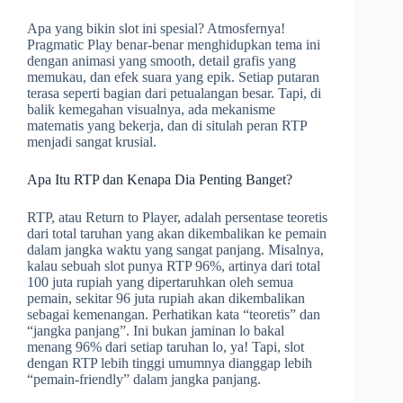
Apa yang bikin slot ini spesial? Atmosfernya!
Pragmatic Play benar-benar menghidupkan tema ini
dengan animasi yang smooth, detail grafis yang
memukau, dan efek suara yang epik. Setiap putaran
terasa seperti bagian dari petualangan besar. Tapi, di
balik kemegahan visualnya, ada mekanisme
matematis yang bekerja, dan di situlah peran RTP
menjadi sangat krusial.
Apa Itu RTP dan Kenapa Dia Penting Banget?
RTP, atau Return to Player, adalah persentase teoretis
dari total taruhan yang akan dikembalikan ke pemain
dalam jangka waktu yang sangat panjang. Misalnya,
kalau sebuah slot punya RTP 96%, artinya dari total
100 juta rupiah yang dipertaruhkan oleh semua
pemain, sekitar 96 juta rupiah akan dikembalikan
sebagai kemenangan. Perhatikan kata “teoretis” dan
“jangka panjang”. Ini bukan jaminan lo bakal
menang 96% dari setiap taruhan lo, ya! Tapi, slot
dengan RTP lebih tinggi umumnya dianggap lebih
“pemain-friendly” dalam jangka panjang.