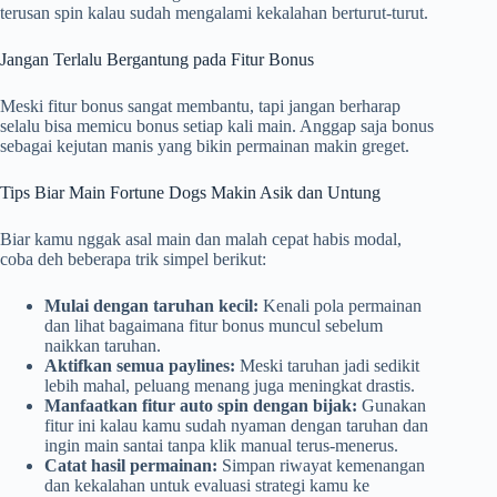
terusan spin kalau sudah mengalami kekalahan berturut-turut.
Jangan Terlalu Bergantung pada Fitur Bonus
Meski fitur bonus sangat membantu, tapi jangan berharap
selalu bisa memicu bonus setiap kali main. Anggap saja bonus
sebagai kejutan manis yang bikin permainan makin greget.
Tips Biar Main Fortune Dogs Makin Asik dan Untung
Biar kamu nggak asal main dan malah cepat habis modal,
coba deh beberapa trik simpel berikut:
Mulai dengan taruhan kecil:
Kenali pola permainan
dan lihat bagaimana fitur bonus muncul sebelum
naikkan taruhan.
Aktifkan semua paylines:
Meski taruhan jadi sedikit
lebih mahal, peluang menang juga meningkat drastis.
Manfaatkan fitur auto spin dengan bijak:
Gunakan
fitur ini kalau kamu sudah nyaman dengan taruhan dan
ingin main santai tanpa klik manual terus-menerus.
Catat hasil permainan:
Simpan riwayat kemenangan
dan kekalahan untuk evaluasi strategi kamu ke