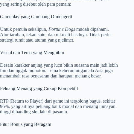
yang sering disebut oleh para pemain:
Gameplay yang Gampang Dimengerti
Untuk pemula sekalipun,
Fortune Dogs
mudah dipahami.
Atur taruhan, tekan spin, dan nikmati hasilnya. Tidak perlu
strategi rumit atau aturan yang njelimet.
Visual dan Tema yang Menghibur
Desain karakter anjing yang lucu bikin suasana main jadi lebih
fun dan nggak monoton. Tema keberuntungan ala Asia juga
menambah rasa penasaran dan harapan menang besar.
Peluang Menang yang Cukup Kompetitif
RTP (Return to Player) dari game ini tergolong bagus, sekitar
96%, yang artinya peluang balik modal dan menang lumayan
tinggi dibanding slot lain di pasaran.
Fitur Bonus yang Beragam