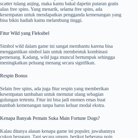
scatter tulang anjing, maka kamu bakal dapetin putaran gratis
alias free spins. Yang menarik, selama free spins, ada
kesempatan untuk mendapatkan pengganda kemenangan yang
bisa bikin hadiah kamu melambung tinggi.
Fitur Wild yang Fleksibel
Simbol wild dalam game ini sangat membantu karena bisa
menggantikan simbol lain untuk membentuk kombinasi
pemenang. Kadang, wild juga muncul bertumpuk sehingga
meningkatkan peluang menang secara signifikan.
Respin Bonus
Selain free spins, ada juga fitur respin yang memberikan
kesempatan tambahan untuk memutar ulang sebagian
gulungan tertentu. Fitur ini bisa jadi momen emas buat
nambah kemenangan tanpa harus keluar modal ekstra.
Kenapa Banyak Pemain Suka Main Fortune Dogs?
Kalau ditanya alasan kenapa game ini populer, jawabannya
cukup beragam. Tapi secara umum, berikut beberapa poin