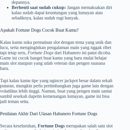
depannya.
Berhenti saat sudah cukup:
Jangan memaksakan diri
kalau sudah dapat keuntungan yang lumayan atau
sebaliknya, kalau sudah rugi banyak.
Apakah Fortune Dogs Cocok Buat Kamu?
Kalau kamu suka permainan slot dengan tema yang unik dan
lucu, serta menginginkan pengalaman main yang nggak ribet
tapi tetap seru,
Fortune Dogs
dari Habanero ini patut dicoba.
Game ini cocok banget buat kamu yang baru mulai belajar
main slot maupun yang udah veteran dan pengen suasana
baru.
Tapi kalau kamu tipe yang ngincer jackpot besar dalam sekali
putaran, mungkin perlu pertimbangkan juga game lain dengan
volatilitas lebih tinggi. Namun, buat yang pengen main santai
sambil sesekali dapetin kemenangan lumayan, game ini bisa
jadi teman setia.
Penilaian Akhir Dari Ulasan Habanero Fortune Dogs
Secara keseluruhan,
Fortune Dogs
merupakan salah satu slot