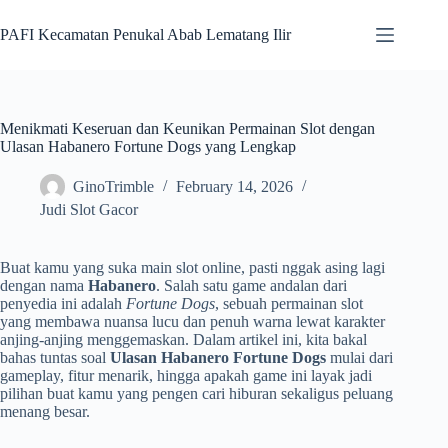
Skip
to
PAFI Kecamatan Penukal Abab Lematang Ilir
content
Menikmati Keseruan dan Keunikan Permainan Slot dengan
Ulasan Habanero Fortune Dogs yang Lengkap
GinoTrimble
February 14, 2026
Judi Slot Gacor
Buat kamu yang suka main slot online, pasti nggak asing lagi
dengan nama
Habanero
. Salah satu game andalan dari
penyedia ini adalah
Fortune Dogs
, sebuah permainan slot
yang membawa nuansa lucu dan penuh warna lewat karakter
anjing-anjing menggemaskan. Dalam artikel ini, kita bakal
bahas tuntas soal
Ulasan Habanero Fortune Dogs
mulai dari
gameplay, fitur menarik, hingga apakah game ini layak jadi
pilihan buat kamu yang pengen cari hiburan sekaligus peluang
menang besar.